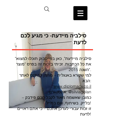
סילביה מיידעת- כי מגיע לכם
לדעת
"סילביה מיידעת", כאן בפייסבוק תוכלו למצוא
את כל הכתבות. זכיתי בזכות זה בפרס "מוצר
השנה 2015".
למי שקורא באנגלית – מוזמן להיכנס לאתר
הבא:
www.diplomacy.co.il
אינסטגרם: @silviagolan
כמובן שאשמח מאוד לקבל מכם פידבק –
בלייק, בשיתוף, וגם במייל!
זו זכות עבורי לעדכן אתכם – כי אתם ראויים
לדעת!