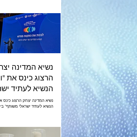
לציבור הצרכנים לפי דו"ח
2026 ממשיכה "אחוה" להוביל 
כספי של 31.5%, תוך הר
המתחרים
נשיא המדינה יצח
הרצוג כינס את "ו
הנשיא לעתיד ישר
משותף" בירושלים
נשיא המדינה יצחק הרצוג כינס א
במאי 2026 כינס נשיא המדינ
ועידת הנשיא לעתיד ישראלי משו
הכנסים הבינלאומי בירושלים. הכ
דוברים, פאנלים ופורומים של דיא
בחזונו של הנשיא הרצוג לשיקום 