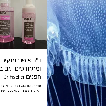
הישראלית ולמעבר ממשבר לתיקו
חגי
בנאום של הנשיא הרצוג, ולאחר מ
בקי כספי, מנכ"לית משרד ישראל
היהודיות של צפון אמריקה, שותפ
התוכנית כללה גם
ד"ר פישר: מנקים
ומתחדשים - גם ב
הפנים Dr Fischer
סדר
היא סדרת מוצרי ניקוי פנים לשימוש
המותאמת לסוגי עור שונים, כולל 
ומבוססת על שילוב מרכיבים ייחודי
ואפקטיבי. לסדרה מצטרף ג'ל ניקו