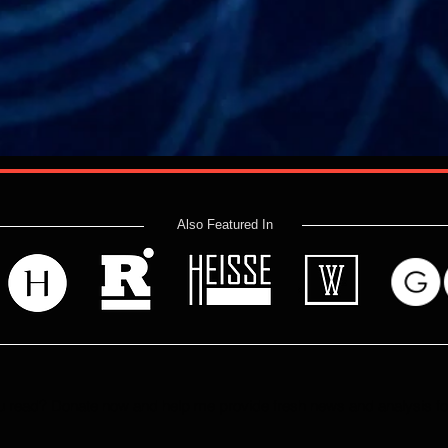
Also Featured In
 read? Donate now and help me provide fresh news and analysis 