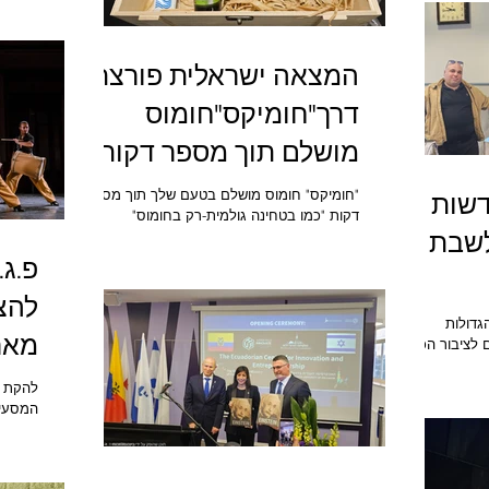
בשיתוף 
 עודפי שומן,
בפברוא
המצאה ישראלית פורצת
הייתה 
מצליחה
דרך"חומיקס"חומוס
חייה פע
מתוך אמ
מושלם תוך מספר דקות
זקוק ר
בחיזוק
Hummix
"חומיקס" חומוס מושלם בטעם שלך תוך מספר
דשות
דקות "כמו בטחינה גולמית-רק בחומוס"
"חומיקס" פיתוח ישראלי המיוצר בתהליך פטנט
ם לשבת
ייחודי, פורץ דרך בישראל ובעולם! זוהי תערובת
פ.ג.
טבעית ויבשה הנושאת את התו הירוק להכנה
מהירה של חומוס טרי, במרקם ובטעם אישי, תוך
להצ
מספר דקות התערובת משלבת גרגרי חומוס
גדולות
מבושלים שעברו את כל התהליך שבהכנת
 לציבור הכללי
חומוס יחד עם שומשום קלוי וטחון אשר יוצרים
ובילה את
MBO
ממרח חומוס טעים בטעם טבעי ללא חומרים
רונות סינון
משמרים וללא תוספות טעם וריח. המצאה
המסעיר
ישראלית פורצת דרך "חומיקס" חומוס מושלם
לראשונ
בטעם ש
ומוזיק