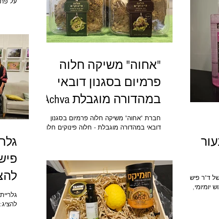
על פתי
מטר) מקומראן ,שתוצג במלואה למשך ארבעה
ן לקראת
חודשים בלבד בתערוכה חדשה 'נחמה מן
גות 80 שנה למדינת ישראל. הכנס נפתח
המדבר'.
כן דבריה של
 של הפדרציות
ה בכנס.
סטודיו OBAעיצוב גרפי ומיתוג: קובי לוי, הלי
"אחוה" משיקה חלוה
פרמיום בסגנון דובאי
במהדורה מוגבלת Achva
חברת "אחוה" משיקה חלוה פרמיום בסגנון
דובאי במהדורה מוגבלת - חלוה פינוקים חלוה
בטעם שוקולד וחלוה בטעם וניל, עשויות בעבודת
עור
יד, עם מלית פיסטוק עשירה ושברי פיסטוק
בכמות נדיבה, הגרסה הקרובה ביותר לחלוה
פיש
בסגנון דובאי
ת GENESIS CLEANSING של ד"ר פישר
 יומיומי,
מתע
עור רגיש,
 לניקוי יעיל
מתע
תערוכה
י פעיל לעור