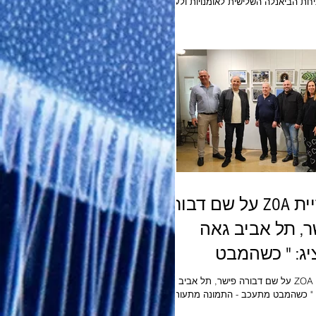
חת הביאנלה השלישית לאומנויות ולעיצוב
תל-אביב 2026 "מעשים וימים" בחסות פרויקט
״מוזה״ מבית הפניקס ואמריקה ישראל מנכ"ל
מוז"א: גיל עומר סמנכ"לית ואוצרת ראשית מוז"א:
רז סמירה אוצרות הביאנלה: אנריאטה אליעזר
ברונר, גלית גאון עיצוב תערוכה: עמרי בן ארצי ,
גה
גלריית ZOA על שם דבורה
ר, תל אביב גאה
להציג: " כשהמבט
כב - התמונה
גלריית ZOA על שם דבורה פישר, תל אביב גאה
להציג: " כשהמבט מתעכב - התמונה מתעוררת"
וררת"
 של אמנים בעלי יכולת לראות אחרת