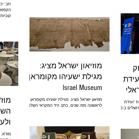
מוצרים לניקוי מהיר ויעיל, מרחיב את סדרת
חב' יכ
 סטורנקסט לשנת
מוצריו ומשיק מטליות לחות לניקוי וחיטוי בעיצוב
את שוק הטחינה
שיש ובניחוח של מלון יוקרתי לניקוי כל סוגי
בישראל עם נתח שוק כמותי של 42% ונתח שוק
המשטחים.
סדרת ק
חבת הפער מול כלל
הינה פת
הגלם ג
שום, פט
וטימין.
מוזיאון ישראל מציג:
ק
מגילת ישעיהו מקומראן
עידת
Israel Museum
אלי
מוז
מוזיאון ישראל מציג: מגילת ישעיהו מקומראן
ת "ועידת
לראשונה מזה שנים, כתב היד המקראי השלם
הנשיא לעתיד ישראלי משותף" בירושלים ב-13
השל
העתיק ביותר בעולם מוצג לציבור במלוא אורכו
ה יצחק הרצוג את
לרגל חגיגות 60 שנה להיווסדו, מוזיאון ישראל
תף במרכז
מתכבד להזמין את הקהל הרחב למפגש נדיר
נס כלל
וחד־פעמי עם אחד האוצרות החשובים ביותר
UZA
לוג שעסקו
מוז"א, 
בעולם: מגילת ישעיהו השלמה (באורך 7.17
החברה