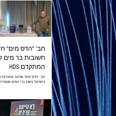
מעורב-שמן המסיר תאי עור מתים,
לכלוך ושאריות איפור.
חב' "הדס מים" ח
חשובות בר מי
המתקדם HDS
חב' "הדס מים" שהינה מחברות ה
בישראל בשוק ברי המים מטוהרים
לשומרי מסורת ושבת ולמוסדות מ
השוק בתחום החדשנות העיצוב ופת
מים מתקדמים.