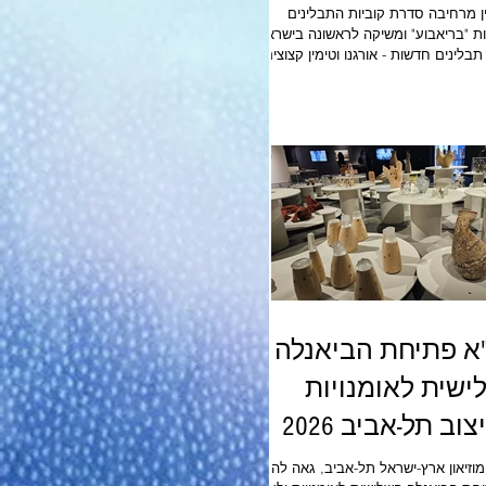
ין מרחיבה סדרת קוביות התבלינים
הקפואות "בריאבוע" ומשיקה לראשונה בישראל 2
קוביות תבלינים חדשות - אורגנו וטימין קצוצים.
וביות התבלינים הקפואות של חב' יכין
רון תיבול חכם נוח וזמין כאשר כל חומרי
דלים בארץ נקטפים בשיא הטריות ואינם
מכילים חומרים משמרים. סדרת "בריאבוע"
כוללת 8 קוביות תבלינים: ג'ינג'ר, בצל מקורמל,
רוזיליה, כוסברה, בזיליקום, אורגנו
"א פתיחת הביאנלה
ישית לאומנויות
ולעיצוב תל-אביב 2026
M
מוזיאון ארץ-ישראל תל-אביב, גאה להכריז