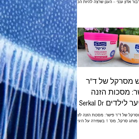
בור אדון ענני – הענן שרצה להיות הכי
עולם מאת אוריה קרייסברג
https://nivboo
 מסרקל של ד"ר
ר: מסכות הזנה
לשיער לילדים Serkal Dr
Fis
רקל של ד"ר פישר: מסכות הזנה לשיער
לילדים מותג סרקל, מס’ 1 בשמירה על היגיינת
של ילדים, ממשיך לחדש ולהתרחב. כבר
למעלה מ־35 שנה מלווה סרקל משפחות
 ומוביל את תחום הטיפול וההיגיינה