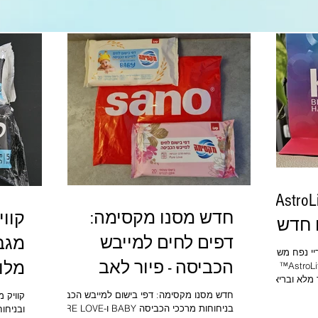
K18 מציגים את AstroLift™
חדש מסנו מקסימה:
חדשני.
דפים לחים למייבש
מגבו
ם את AstroLift™ ספריי נפח משקם
הכביסה - פיור לאב
מלון
חדשני. K18 נרגשת להשיק את AstroLift™
 מלא ובריא
ובייבי BABY ו-PURE LOVE
יצת הדרך הזו
חדש מסנו מקסימה: דפי בישום למייבש הכביסה
קוויק 
דיים ונעימים
בניחוחות מרככי הכביסה BABY ו-PURE LOVE