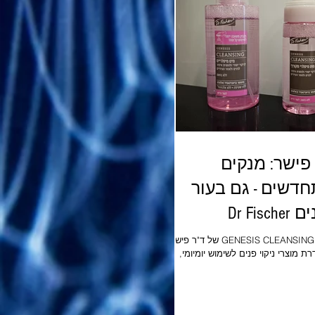
כילים טחינה גולמית איכותית, הם ללא
רנס, ללא כולסטרול, דלי נתרן, ללא
 משמרים וצבעי מאכל וטבעוניים.
פישר: מנקים
חדשים - גם בעור
Dr Fisch
סדרת GENESIS CLEANSING של ד"ר פישר
ת מוצרי ניקוי פנים לשימוש יומיומי,
ת לסוגי עור שונים, כולל עור רגיש,
 על שילוב מרכיבים ייחודי לניקוי יעיל
בי. לסדרה מצטרף ג'ל ניקוי פעיל לעור
שמן המסיר תאי עור מתים, עודפי שומן,