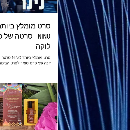
סרט מומלץ ביותר
NINO סרטה של פ
לוקה
סרט מומלץ ביות
זוכה שני פרס סזאר לסרט הביכור
המבטיח זוכה פרס קרן רודנר 
במסגרת פסטיבל קא
עוגן הזהב בפס
הביכורים בתחרות לומייר בצרפת
פרסים נוספים בעוד שלושה י
להתמודד עם אתגר גדול בחייו. לפ
לעמוד בשתי משימות חשובות, שיו
למסע ברחבי פריז, מסע אל העו
עצמו. דרמה עדינה ונבונה, בה צו
הבחירה בחיים.