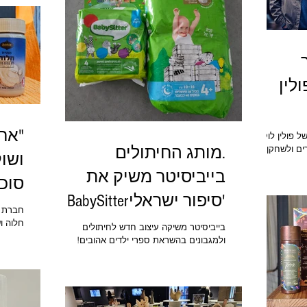
חגיגות 80 שנה למדינת ישראל. הכנס נפתח
לשיער 
בנאום של הנשיא הרצוג, ולאחר מכן דבריה של
בקי כספי, מנכ"לית משרד ישראל של הפדרציות
היהודיות של צפון אמריקה, שותפה בכנס.
התוכנית כללה גם
ולין
"אח
ר NINO סרטה של פולין לוקה
ים ולשחקן
.מותג החיתולים
ושו
לשחקן עולה
בייביסיטר משיק את
ן זוכה ציון לשבח בתחרות
סוכר VA
טיבל חיפה זוכה בפרס סרט
'סיפור ישראליBabySitter
 ובמספר
מים נינו יידרש
ני כן עליו
בייביסיטר משיקה עיצוב חדש לחיתולים
השבועו
בילו אותו
ולמגבונים בהשראת ספרי ילדים אהובים!
משפחתי
לם ומסע אל
חיתולים עם סיפור: בייביסיטר משיקה עיצוב
ממרחים
עד הגיבור אל
חדש לחיתולים ולמגבונים בהשראת ספרי ילדים
קולינר
אהובים! בייביסיטר, מותג החיתולים משיק את
חלוה, 
'סיפור ישראלי': חיתולים ומגבונים בהשראת
ספרי ילדים אהובים