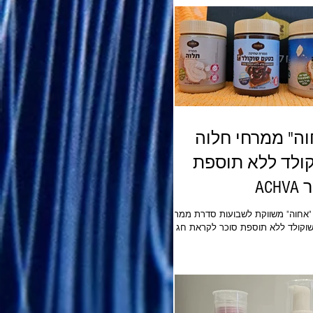
ילדים.
וה" ממרחי חלוה
קולד ללא תוספת
ACH
חברת "אחוה" משווקת לשבועות סדרת ממרחי
חלוה ושוקולד ללא תוספת סוכר לקראת חג
ת, חג של טעמים, מסורת והתכנסות
ת, מציעה חברת "אחוה" סדרת
 מתוקים שמביאה איתה פרשנות
ית חדשה למאכלי החג והיא כוללת ממרח
ממרח חלוה ללא סוכר וממרח טחינה עם
שוקולד ללא סוכר. ממרחי הטחינה המתוקים של