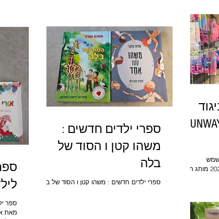
ח לשיער דק,
ניחוח עוצמתי לבגדים, שנשאר לאורך זמן !
מוצרים
מוצריו 
שיש ובנ
המשטח
גוד
גנה מהשמש SUNWAY
ספרי ילדים חדשים :
משהו קטן ו הסוד של
השמש
בלה
ספר
SUNWAY משיק את קולקציית 2026 מותג הים
יגוד ההגנה מקרינה SUNWAY. מותג סופר
לילדים tiles
ספרי ילדים חדשים : משהו קטן ו הסוד של בלה
שנה ה29 שלו. מי שהקימה אותו
לילדים קטנים
ספר יל
שמש.. כיום
מאת או