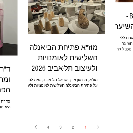
אחוה מ
שומן ט
Brazilian Secrets Hair -
חומרים
שיער
- שמשנה את כללי
השיער
מוז"א פתיחת הביאנלה
Clean B- , עם טכנולוגיה
ביומימטית פורצת דרך, טבעונית ובאישור משרד
השלישית לאומנויות
ום והחלקות השיער
ני רשמי מה
ולעיצוב תל-אביב 2026
ד"ר 
International Vegan  - בזכות שרשרת
MUZA
י או הנדסה
ומת
מוז"א, מוזיאון ארץ-ישראל תל-אביב, גאה להכריז
ום הקיימות
על פתיחת הביאנלה השלישית לאומנויות ולעיצוב
הפנים er
עם אריזות בטכנולוגיית "Go Green P-Life"
תל-אביב 2026 "מעשים וימים" בחסות פרויקט
״מוזה״ מבית הפניקס ואמריקה ישראל מנכ"ל
מוז"א: גיל עומר סמנכ"לית ואוצרת ראשית מוז"א:
היא סדר
רז סמירה אוצרות הביאנלה: אנריאטה אליעזר
המותאמ
ברונר, גלית גאון עיצוב תערוכה: עמרי בן ארצי ,
ומבוססת
סטודיו OBAעיצוב גרפי ומיתוג: קובי לוי, הליגה
ואפקטי
4
3
2
1
מעורב-