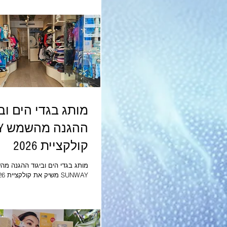
למגע, אלא גם יתרונות ארוכי טוו
ונוטה לנזקים, זאת בזכות רכיב ה
K18PEPTIDE™ הרשום כפטנט.
מותג בגדי הים ובי
הה
קולקציית 2026
מותג בגדי הים וביגוד ההגנה מ
וב
ותיק, השנה זו ה
זאת ענת יהב שהיתה בזמנו אמא 
שחיפשה להם פתרון נגד קרינת ה
ענת סבתא לנכד קטן .