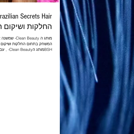
החלקות ושיקום ה
מותג ה Clean Beauty
המשחק בתחום החלקות ושיקום 
BSHמותג הeauty
הבריאו. BSHהוא מותג שיק
הראשון בעולם שזכה לאישור טבעו
Society
ייצור נקייה לחלוטין מרכיבים מהח
גנטית. בנוסף, המותג מוביל בתח
המתכלות בתוך כ-7 שנים בלבד.