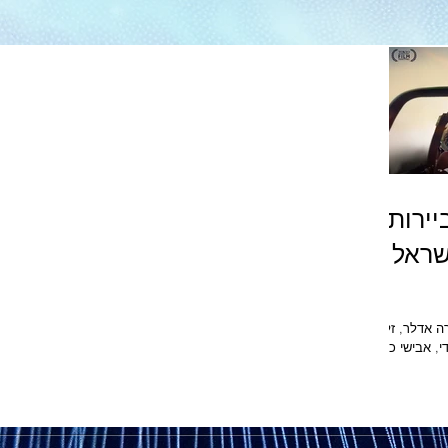
ירות"
שראל
ונייטד קינג גאים להציג: שרה אדלר, זלפה
, אבישי כהן
ים בבתי הקולנוע בישראל
2 דרמת מסע סוחפת
מלחמות,