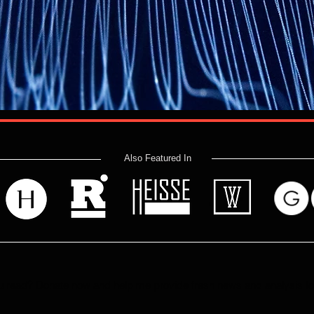
Also Featured In
 read? Donate now and help me provide fresh news and analysis 