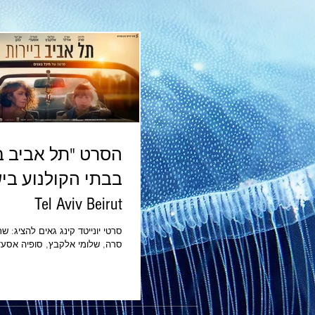
הסרט "תל אביב בי
בבתי הקולנוע בי
Tel Aviv Beirut
סרטי י
סרה, שלומי אלקבץ, סופיה אסעדי
סרטה של מיכל בוגנ
החל מ 21 במאי 026
הנפרשת על פני שני עשורים של 
אהבות, חברויות ובגידות