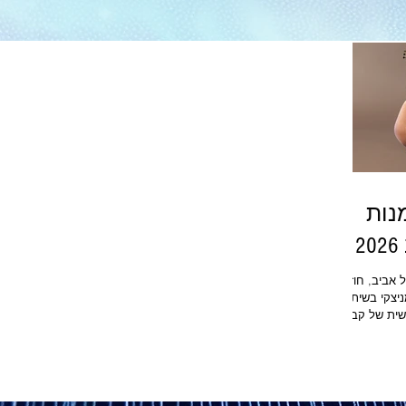
נות
 אביב, חוזר!
29-24 ביוני 2026 מרכז טכני קרמניצקי בשיתוף
שית של קבוצת
טוח
הבינלאומית, חברת הביטוח ZURIC החממה
דיזיין ארט
 מיוחדים,