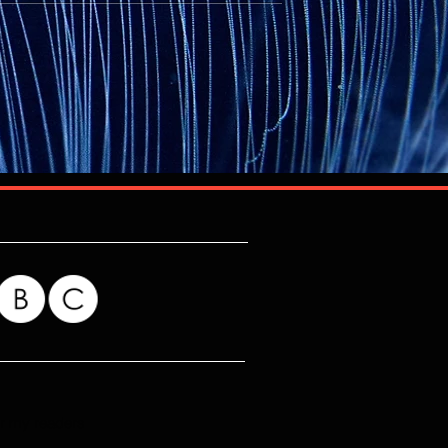
מיצבים, מיצגים, פרויקטים חברתי
מודרכים, סיורי רכישה ופעילויות ל
for my readers