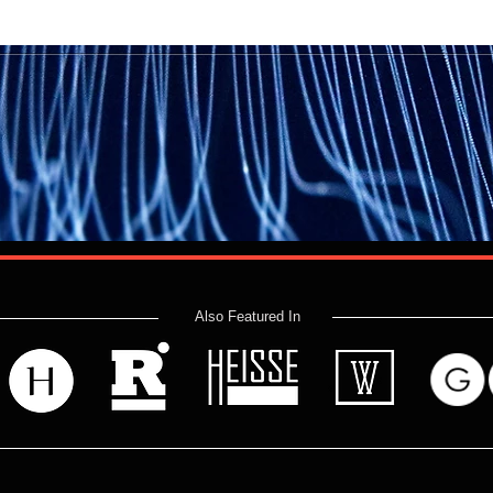
טיבלוטוס, פסטיבל
בגן הבוטני
יגי
ום עמית,
J).
Also Featured In