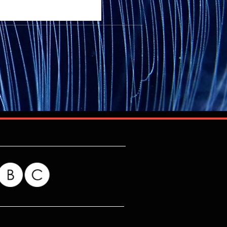
לידידות בין המדינות פס
הלוטוס ותרבות הודו, נפתח היום 
האוניברסיטאי בירושלים בטקס חג
בהשתתפות מנכ"ל הגן הבוטני, ת
ושגריר הודו בישראל, ג'יי. פי. סינג (.P. Singh