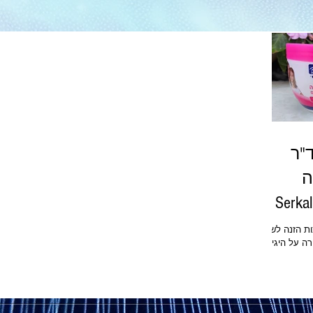
"ר
ה
לדים Serkal Dr
ת הזנה לשיער
רקל, מס’ 1 בשמירה על היגיינת
ולהתרחב. כבר
קל משפחות
ההיגיינה