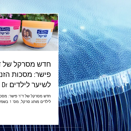
חדש מסרקל של ד
פישר: מסכות הזנ
לשיער לי
Fischer
חדש מסרקל של ד"ר פישר: מסכו
לילדים מותג ס
השיער של ילדים, ממשיך לחדש 
למעלה מ־35 שנה מלווה סר
בישראל ומוביל את תחום הטיפול ו
לשיער ילדים.