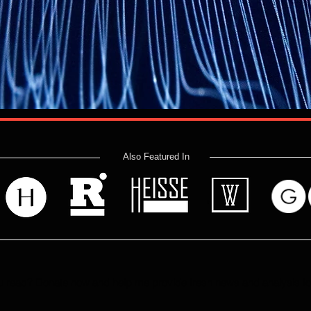
Also Featured In
 read? Donate now and help me provide fresh news and analysis 