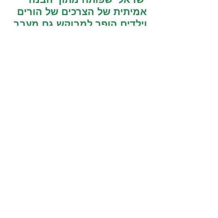
אמיתית של הצרכים של הורים 
וילדים הופך למבוקש גם מעבר 
לים."
דורני מוסיפה כי השעון של 
Buki מבוסס על דגם הדגל של 
החברה, Kidi Chat 2.1, שכבר 
נמכר בישראל ברשתות 
המובילות, ומציע לילדים 
ולהוריהם פתרון תקשורת חכם, 
מבוקר ומוגן.
לאור ההצלחה, מותג Kidiwatch 
ממשיך להתרחב גם לשווקים 
נוספים באירופה, בהם ספרד 
ופולין, ומבסס את מעמדו 
כאחד המותגים הצומחים 
והמובילים בתחום שעוני 
התקשורת לילדים. לחברה 