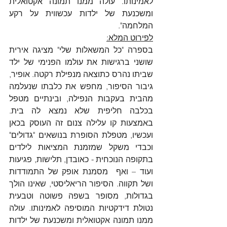
לאמינותו. עולה ממנו תמונה אקטואלית 
ומשכנעת של ילדות עכשווית על רקע 
המלחמה".
לפירוט המלא:
בספרה "כל המשאלות שלי" מציגה אירית 
שושני ברגישות את עולמו הפנימי של ילד 
שביתו נהרס כתוצאה מנפילת רקטה. אופיר, 
גיבור הסיפור, מחפש את כלבתו שנעלמה 
מהבית בעקבות הנפילה, ובינתיים מטפל 
בכלבה חליפית שלא נמצא לה בית. 
באמצעות קו עלילה צנום זה העוסק בכאן 
ועכשיו, מטפלת הסופרת בנושאים "גדולים" 
וכבדי משקל שמזמנת המציאות לילדים 
בתקופה הנוכחית - כאובדן, תלישות, פגיעות 
ועוד – ואף  מסמנת אופק של התמודדות 
ושל תקווה. הסיפור הריאליסטי, שאינו הולך 
בגדולות, מסופר בשפה פשוטה וטבעית 
נטולת דידקטיות המוסיפה לאמינותו. עולה 
ממנו תמונה אקטואלית ומשכנעת של ילדות 