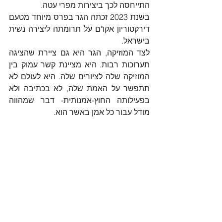
התייחסה לכך ביצירות מפרי עטה.
בשנת 2023 זכתה הגר בפרס מיוחד מטעם 
דירקטוריון אקו"ם על תרומתה ליצירה נשית 
בישראל.
לצד המוזיקה, הגר היא גם ציירת שהציגה 
תערוכות רבות. היא מציינת קשר עמוק בין 
המוזיקה שלה לציורים שלה. היא לעולם לא 
תתפשר על האמת שלה, לא בכתיבה ולא 
בפעילותה החוץ-אמנותית- דבר שמהווה 
מודל עבור כל אמן באשר הוא.
פרס אקו"ם ע"ש מנחם אבידום על הישג 
השנה ליצירה הוענק למלחין זיו קוז'וקרו 
על "Run! Into the Circles! Run out!"
. 
בנימוקי הוועדה צוין, כי "יצירתו רחבת 
היריעה של זיו קוז'וקרו מרשימה מאוד. הוא 
מצליח ליצור דרמה גדולה ועולם שלם של 
צבעים עם הרכב כלים מצומצם יחסית".
לפירוט המלא: