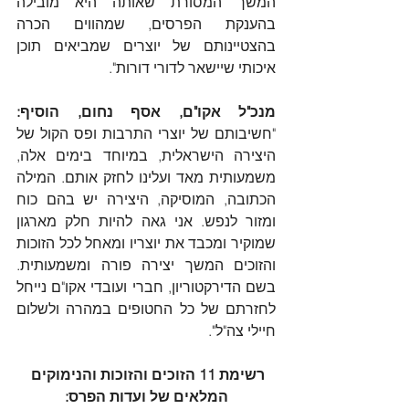
המשך המסורת שאותה היא מובילה 
בהענקת הפרסים, שמהווים הכרה 
בהצטיינותם של יוצרים שמביאים תוכן 
איכותי שיישאר לדורי דורות".
מנכ"ל אקו"ם, אסף נחום, הוסיף:
"חשיבותם של יוצרי התרבות ופס הקול של 
היצירה הישראלית, במיוחד בימים אלה, 
משמעותית מאד ועלינו לחזק אותם. המילה 
הכתובה, המוסיקה, היצירה יש בהם כוח 
ומזור לנפש. אני גאה להיות חלק מארגון 
שמוקיר ומכבד את יוצריו ומאחל לכל הזוכות 
והזוכים המשך יצירה פורה ומשמעותית. 
בשם הדירקטוריון, חברי ועובדי אקו"ם נייחל 
לחזרתם של כל החטופים במהרה ולשלום 
חיילי צה"ל".
רשימת 11 הזוכים והזוכות והנימוקים 
המלאים של ועדות הפרס: