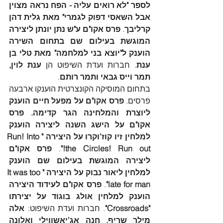
לספר "לא רואים עליה - הפח נראה מצוין 
אבל השאסי דפוק לגמרי" מאת גלית דהן 
קרליבך
. 
פרס אקו"ם ע"ש נתן יונתן ליצירה 
המוגשת בעילום שם בתחום השירה 
הוענק ל"יוצא בני למלחמה" מאת טלי בן 
ענת
. חברות ועדת השיפוט הן 
ענת לוין, 
תמר וייס גבאי ותמר רותם
.
בתחום המוסיקה הקונצרטית הוענקו ארבעה 
פרסים. 
פרס אקו"ם על מפעל חיים הוענק 
ליוצרת והמלחינה הגר קדימה. פרס 
אקו"ם על הישג השנה ליצירה הוענק 
למלחין זיו קוז'וקרו על היצירה "Run! Into 
the Circles! Run out!"
. 
פרס אקו"ם 
ליצירה המוגשת בעילום שם הוענק 
למלחין ליאור נבוק על היצירה "It was too 
late for man"
. 
פרס אקו"ם לעידוד היצירה 
הוענק למלחין אולג בוגוד על יצירתו 
"Crossroads"
. חברות ועדת השיפוט:
 אלה 
מילך שריף, חנה אג'יאשווילי ואלונה 