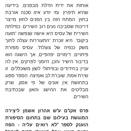
אוחזת את ידית הדלת מבפנים, בידיעה 
שהיא תיפרץ. ומי יודע איזו סכנה אורבת 
בחוץ. המתח הזה בין הפנים לחוץ מייצר 
דריכות שסביבה נעים רוב השירים. כפילתה 
השירית של עסיס היא אישה שנפשה "תועה 
ביקום". היא זוכרת "התעוררות עצלה לתוך 
משק כנפיה של צוצלת". עסיס מפזרת 
פיתויים, דימויים יפהפיים, אך הישגה הוא 
בדיבור הישיר והכן, היומני לפרקים. אין לה 
עניין בחידודים ובפיתולי לשון משוכללים. זו 
שירת אמת, שוברת לב ואמיצה. הספר ספוג 
בתחושת אין אונים של פי אסון, שרק 
מבליטים את ההישג והאון שבכתיבת 
השירים.
פרס אקו"ם ע"ש אהרון אשמן ליצירה 
המוגשת בעילום שם בתחום הסיפורת 
הוענק לספר "לא רואים עליה - הפח 