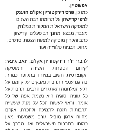
אפשטיין.
כמו כן, 
פרס דירקטוריון אקו"ם הוענק 
לרפי קדישזון
 על תרומתו רבת השנים 
למוסיקה הישראלית המקורית כמלחין, 
מעבד, מבצע ומחנך רב פעלים. קדישזון 
כתב והלחין מוסיקה למאות הצגות, סרטים, 
מחול, תכניות טלוויזיה ועוד.
לדברי יו"ר דירקטוריון אקו"ם, יואב גינאי:
"קידום הספרות, השירה והמוסיקה 
הקונצרטית, חשוב במיוחד בתקופה כמו זו, 
בה גם ענפי התרבות נאבקים על קיומם על 
רקע המלחמה והאתגרים הרבים. תרבות על 
כל גווניה וסוגיה היא נשמת אפה של כל 
אומה, וראוי לעשות הכל על מנת שעשייה 
תרבותית תזכה לתמיכה ולהכרה. אקו"ם 
מהווה ארגון מוביל וגורם משמעותי מאין 
כמותו בתרבות הישראלית ואני מברך על 