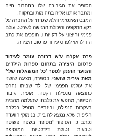
הסופר את הגיבורה שלו בסחרור חייה 
ומחבר אותנו אליה בתהומות ובתקווה.
המבט האינטימי והלא שגרתי על החברה על 
רקע התקופה והיכולת הרגישה לשרטט עולם 
פנימי וחיצוני על דקויותיו, הופכים את כתב 
היד לראוי לפרס עידוד פרסום היצירה.
פרס אקו"ם ע"ש דבורה עומר לעידוד 
פרסום היצירה בתחום ספרות הילדים 
והנוער הוענק לספר "כל המשאלות שלי" 
מאת אירית שושני
. בספרה, מציגה שושני 
את עולמו הפנימי של ילד שביתו נהרס 
כתוצאה מנפילת רקטה. אופיר, גיבור 
הסיפור, מחפש את כלבתו שנעלמה מהבית 
בעקבות הנפילה, ובינתיים מטפל בכלבה 
חליפית שלא נמצא לה בית. בנימוקי הוועדה 
נכתב כי הסיפור "מסופר בשפה פשוטה 
וטבעית נטולת דידקטיות המוסיפה 