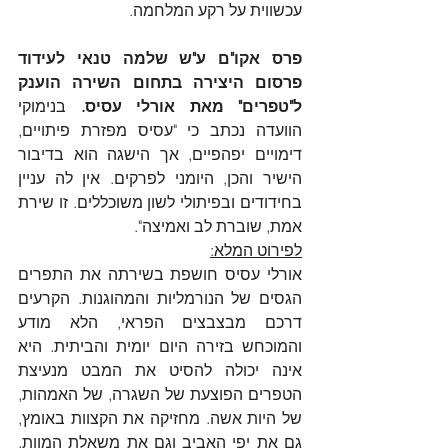
עכשווית על רקע המלחמה.
פרס אקו"ם ע"ש שלמה טנאי לעידוד 
פרסום היצירה בתחום השירה הוענק 
ל"טפרים" מאת אורלי עסיס.
 בנימוקי 
הוועדה נכתב כי "עסיס מפזרת פיתויים, 
דימויים יפהפיים, אך הישגה הוא בדיבור 
הישיר והכן, היומני לפרקים. אין לה עניין 
בחידודים ובפיתולי לשון משוכללים. זו שירת 
אמת, שוברת לב ואמיצה".
לפירוט המלא:
אורלי עסיס חושפת בשירתה את התפרים 
הגסים של הנורמליות והמהוגנות. הקרעים 
דרכם מבצבצים הפראי, הלא מודע 
והמוכחש בזירה היום יומית והביתית. היא 
אינה יכולה להסיט את המבט מנעיצת 
הטפרים הפוצעת של השגרה, של האמהות, 
של היות אשה. מחזיקה את הקצוות באומץ, 
גם את יפי האביב וגם את משאלת המוות. 