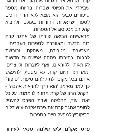
קרת מבטא את הגבוה שבנמוך, את הבוגר 
שבילדי, את הפיוטי שברזה. בהיותו מספר 
סיפורים טבעי הוא מוצא ללא הרף דרכים 
לספר ישראליות ויהודיות בעולם, ולהביא 
קהל רב מכל סוג אל הספרות.
מראשיתה הביאה יצירתו של אתגר קרת 
רוח חדשה ומאווררת לספרות העברית - 
מערערת, מטרידה, משחקת, וכובשת 
לבבות. כתיבתו פתחה אפשרויות חדשות 
לקוראות ולקוראים, ואף ליוצרות וליוצרים, 
ומאז ועד היום קרת לא מפסיק להיפגש 
איתם בכל מקום ולתת להם סיפור. "סיפור" 
כך למד מאימו, "הוא דרך להראות אהבה" - 
והקהל הרב של קרת מחזיר לו ממנה. על כל 
זאת ועוד, החליטה ועדת הפרס להעניק 
לסופר אתגר קרת את פרס אקו"ם ע"ש דליה 
רביקוביץ למפעל חיים בספרות.
פרס אקו"ם ע"ש שלמה טנאי לעידוד 