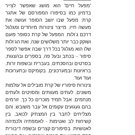
"מפעל חיים" הוא מושג שאפשר לצייר 
בדמיון כמו בסיפורו המפורסם של אתגר 
קרת: מפעל שבו יושב הסופר ועושה את 
מעשה חייו, מייצר צינורות מיוחדים ומגלגל 
דרכם ג'ולות. המפעל של קרת כסופר פועם 
ושוקק כבר יותר משלושים שנה, ואת הג'ולות 
שלו הוא מגלגל בכל דרך שבה אפשר לספר 
סיפור – בכתב ובעל פה, בספרים ובהצגות, 
בסרטים ובהסכתים, בעברית ובשפות זרות, 
בראיונות ובמערכונים, בקומיקס ובתערוכות 
ועוד ועוד.
צינורות סיפוריו של קרת מובילים אל עולמות 
משונים, לעתים מעוותים ומסויטים ולעתים 
מנחמים, אבל תמיד מוכרים כל כך. זורמים 
בהם געגועים עקומים אל עבר משובש, והם 
מצליחים לחבר בין המצחיק לכואב, בין 
קשיחות לב ואטימות - לאמפתיה ולכמיהה 
לאנושיות. בסיפורים קצרים ובשפה דיבורית 