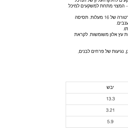
פים את המשקעים לחלקו העליון של המיכל 
– המצוי מתחת למשקעים למיכל 
התסיסה  האלכוהולית של המיץ הנקי ערכה כחודש ימים בטמפרטורה של 16 מעלות. תסיסה 
נבים. 
ו. 
ת עץ אלון משומשות. לקראת 
ן, נגיעות של פרחים לבנים, 
יבש
13.3
3.21
5.9