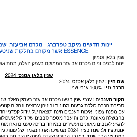
יינות חדשים מיקב טפרברג - מכרם אביעזר: שנין
ESSENCE
 אשר מקורם בחלקות שניטעו בש
שנין בלאן וסמיון
יינות לבנים זניים מכרם אביעזר הממוקם בעמק האלה, תחת אפלס
שנין בלאן אסנס  2024
שם היין :
 שנין בלאן אסנס  2024
הרכב זני :
 100% ענבי שנין
מקור הענבים :
 ענבי שנין הגיעו מכרם אביעזר בעמק האלה שנמ
סביבת הכרם כוללת גבעות מתונות וביניהן ערוצים ונחלים קטנים.
עם מפנה צפוני. איכות הענבים הינה תוצאה של גידול קפדני יח
בהבשלה מאוזנת. כרם זה עבר מספר סבבים של דילול אשכולות
להגיע לענבים מאוזנים ועשירים במיוחד בריכוז טעמים וארומות.
עונת גידול: 
שנת בציר 2024 ממשיכה את המגמה של עונו
הממוצע הרב שנתי. כמו כן, החורף שקדם לעונה זו היה חם באופן