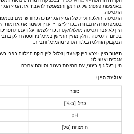
הקרויה הרחפה - FLOTATION . בטכניקה זו מרחי
באמצעות פעפוע של גז חנקן והמאפשר להעביר את המיץ הנקי 
התסיסה.
בטמפרטורה זו נבחרה בכדי לייצר יין עדין ולשמר את ארומות הע
היין לא עבר תסיסה מאלולאקטית כדי לשמור על רעננותו ופריכות
בסיום התסיסה , חלק מהיין התיישן במיכל נירוסטה וחלק בחביו
הבקבוק הוחלט הבלנד הסופי מהמיכל וחביות. 
תיאור היין
:
 צבע היין קש עדין וצלול. ליין בוקה המלווה בפרי רענ
אגסים ואגוזי לוז.
היין בעל גוף בינוני, עם חמיצות רעננה וסיומת ארוכה.
יני היין:
 היין בעל איזון בטעמי הפרי והעץ. יין מורכב, בעל ארומת
אנליזת היין : 
סוכר
כהל  [ב-%]
pH
חומציות [ג/ל]