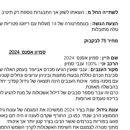
לשתייה החל מ : 
הוצאתו לשוק אך התבגרות נוספת רק תיטיב 
הצעת הגשה : 
בטמפרטורה של
14 מעלות עם ריזוטו פטריות 
טלה מתובלות 
מחיר 75 לבקבוק
סמיון אסנס  2024
שם היין :
 סמיון אסנס  2024
הרכב זני :
 100% ענבי סמיון
מקור הענבים :
 ענבי שאנין הגיעו מכרם אביעזר בעמק האלה שנ
סביבת הכרם כוללת גבעות מתונות וביניהן ערוצים ונחלים קטנים.
עם מפנה צפוני. איכות הענבים הינה תוצאה של גידול קפדני יח
בהבשלה מאוזנת. 
כרם זה עבר מספר סבבים של דילול אשכולות על מנת להגיע לענ
בריכוז טעמים וארומות.
עונת גידול: 
שנת בציר 2024 ממשיכה את המגמה של עונו
הממוצע הרב שנתי. כמו כן, החורף שקדם לעונה זו היה חם באופן
פגעו בפוריות בכרמים ואשר הניבו בציר קטן יותר אך איכותי.  
מתוך מטרה לצמצם את חשיפת האשכולות לקרני השמש החמות, י