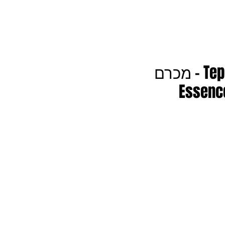
יינות חדשים מיקב טפרברג Teperberg - מכרם