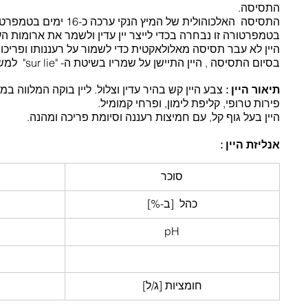
התסיסה.
בטמפרטורה זו נבחרה בכדי לייצר יין עדין ולשמר את ארומות הע
היין לא עבר תסיסה מאלולאקטית כדי לשמור על רעננותו ופריכות
בסיום התסיסה , היין התיישן על שמריו בשיטת ה- "sur lie"  למשך כ-7 חודשים  עם מעט בטונאז'.
תיאור היין
:
 צבע היין קש בהיר עדין וצלול. ליין בוקה המלווה במ
פירות טרופי, קליפת לימון, ופרחי קמומיל.
היין בעל גוף קל, עם חמיצות רעננה וסיומת פריכה ומהנה.
מאפייני היין:
 היין בעל איזון בטעמי הפרי והעץ. יין מורכב, בעל 
אנליזת היין : 
סוכר
כהל  [ב-%]
pH
חומציות [ג/ל]