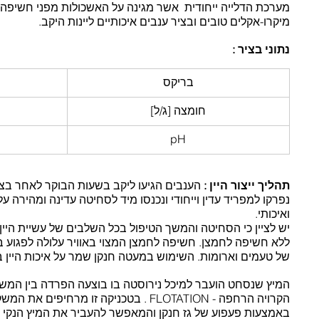
מערכת הדלייה ייחודית  אשר מגינה על האשכולות מפני חשיפה 
מיקרו-אקלים טובים ובציר ענבים איכותיים ליינות היקב.
נתוני בציר :
בריקס
חומצה [ג/ל]
pH
תהליך ייצור היין :
 הענבים הגיעו ליקב בשעות הבוקר לאחר בציר
נפרקו למפריד עדין וייחודי ונכנסו מיד לסחיטה עדינה ומהירה ע
ואיכותי.
יש לציין כי הסחיטה והמשך הטיפול בכל השלבים של עשיית היין 
ללא חשיפה לחמצן. חשיפה לחמצן המצוי באוויר עלולה לפגוע באי
של טעמים וארומות. השימוש במעטה חנקן שמר על איכות היין 
המיץ שנסחט הועבר למיכל נירוסטה בו בוצעה הפרדה בין המשק
הקרויה הרחפה - FLOTATION . בטכניקה זו מרחי
באמצעות פעפוע של גז חנקן והמאפשר להעביר את המיץ הנקי 