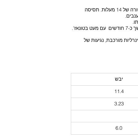
התסיסה  האלכוהולית של המיץ הנקי ערכה כ-16 ימים בטמפרטורה של 14 מעלות. תסיסה 
נבים. 
ו. 
ינרליות מורכבת, נגיעות של  
ארומת
יבש
11.4
3.23
6.0