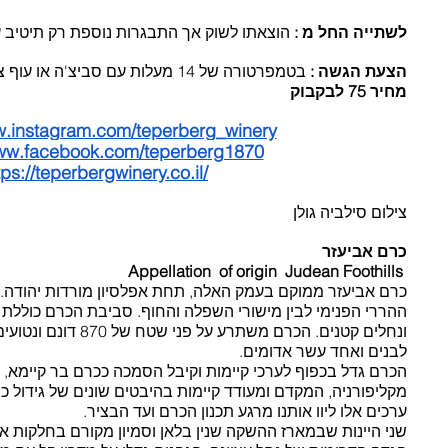
לשתייה החל מ : 
הוצאתו לשוק אך התבגרות נוספת רק תיטיב 
הצעת הגשה : 
בטמפרטורה של
14 מעלות עם סביצ'ה או עוף צלוי עם עשבי תיבול
מחיר 75 לבקבוק
w.instagram.com/teperberg_winery
www.facebook.com/teperberg1870
tps://teperbergwinery.co.il/
צילום סילביה גולן
כרם אביעזר
Appellation  of origin  Judean Foothills
כרם אביעזר ממוקם בעמק האלה, תחת אפלסיון מורדות יהודה. זו
ההררי הפנימי לבין מישורי השפלה והחוף. סביבת הכרם כוללת ג
ונחלים קטנים. הכרם משתרע על פני שטח של 870 דונם ונטועים בו מגוון רחב של זנים, תשעה
לבנים ואחד עשר אדומים.
הכרם גדל בכפוף לערכי קיימות וקיבל הסמכה ככרם בר קיימא, על ידי ארגו
מקליפורניה, המקדם ומעודד קיימות בהיבטים שונים של גידול כ
ערכים אלו ליוו אותנו מרגע תכנון הכרם ועד הבציר.
שני היינות שבמארז ההשקה שנין בלאן וסמיון מקורם בחלקות אשר ניטעו