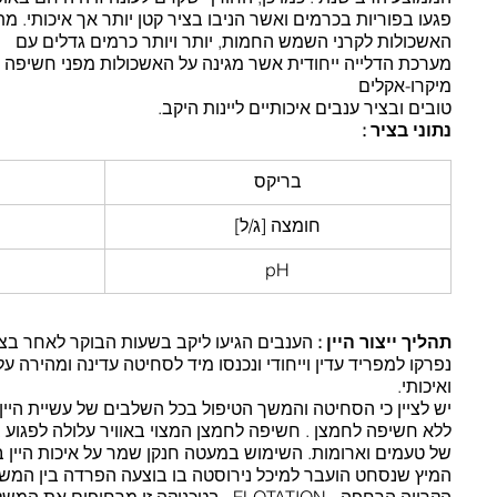
פגעו בפוריות בכרמים ואשר הניבו בציר קטן יותר אך איכותי.
האשכולות לקרני השמש החמות, יותר ויותר כרמים גדלים עם
מערכת הדלייה ייחודית אשר מגינה על האשכולות מפני חשיפה 
מיקרו-אקלים
טובים ובציר ענבים איכותיים ליינות היקב.
נתוני בציר :
בריקס
חומצה [ג/ל]
pH
תהליך ייצור היין :
 הענבים הגיעו ליקב בשעות הבוקר לאחר בציר
נפרקו למפריד עדין וייחודי ונכנסו מיד לסחיטה עדינה ומהירה ע
ואיכותי.
יש לציין כי הסחיטה והמשך הטיפול בכל השלבים של עשיית היין 
ללא חשיפה לחמצן . חשיפה לחמצן המצוי באוויר עלולה לפגוע בא
של טעמים וארומות. השימוש במעטה חנקן שמר על איכות היין 
המיץ שנסחט הועבר למיכל נירוסטה בו בוצעה הפרדה בין המשק