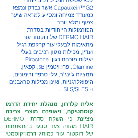
ללא שטיפה המכיל רכיב ייחודי 
Capauxein™G2 אשר נבדק ונמצא 
כמעודד צמיחה ומסייע למראה שיער 
צפוף ומלא יותר. 
הפורמולות הייחודיות בסדרת 
DERMO HAIR של דוקטור עור 
מתאימות לבעלי עור קרקפת רגיל 
ועדין, מכילות מגוון רכיבים בעלי 
יעילות מוכחת כגון Piroctone 
Olamine, פרו ויטמין 
B, קפאין, 
5
תמציות ג'ינג'ר, עלי סרפד ורימונים, 
היפואלרגניות, ואינן מכילות פראבנים 
ו- SLS/SLES  . 
אלית קלדרון, 
מנהלת יחידת הדרמו 
קוסמטיקה, ניאופרם מוצרי צריכה 
מציינת כי 
השקת סדרת DERMO 
HAIR מהווה צעד טבעי בהתפתחות 
של דוקטור עור כמותג דרמו־קוסמטי 