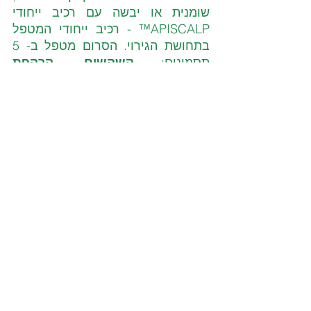
שומנית או יבשה עם רכיב ייחודי 
APISCALP™ - רכיב ייחודי המטפל 
בתחושת הגירוי. הסרום מטפל ב- 5 
תסמינים:
 קשקשים, קרקפת 
שומנית, גירוי, יובש ואדמומיות
. מכיל 
תמציות צמחים עשירות בנוגדי חמצון 
המסייעים בהגנה על עור הקרקפת 
מפני נזקי הסביבה והרדיקלים 
החופשיים. 
מחיר מומלץ לצרכן:139.9 
₪.
ניתן להשיג ברשתות הפארם, בבתי 
המרקחת הפרטיים ברחבי הארץ 
ובאתר דוקטור עור.
***
דוקטור עור
, מותג מוצרי הטיפוח 
והטיפול לפנים ולגוף, פרי פיתוחם של 
רופאי עור, מציע מגוון מוצרים רחב 