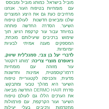
מוביל בישראל. כמותג מוביל ומבוסס  
עם  מומחיות בטיפוח העור, אנחנו 
מרחיבים כעת גם את היצע המוצרים 
שלנו ומביאים חדשנות   לעולם טיפוח 
השיער. הסדרה החדשה פותחה 
במיוחד עבור עור קרקפת רגיש, תוך 
שימוש ברכיבים שיעילותם מוכחת, 
המספקים מענה אמיתי לבעיות 
יומיומיות. 
לדברי יעל בן צבי, סמנכ"לית שיווק, 
ניאופרם מוצרי צריכה: 
"מותג דוקטור 
עור מזוהה עם מומחיות 
דרמו־קוסמטית, אמינות וחדשנות 
מדעית, והכניסה לקטגוריית טיפוח 
השיער היא מהלך טבעי ומתבקש. 
סדרת DERMO HAIR החדשה מביאה 
את הערכים הללו גם לעולם טיפוח 
השיער ועור הקרקפת, עם פורמולות 
מתקדמות ורכיבים בעלי יעילות 