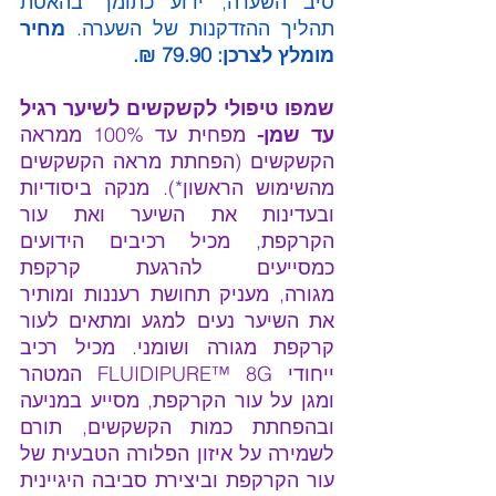
סיב השערה, ידוע כתומך בהאטת 
תהליך ההזדקנות של השערה. 
מחיר 
מומלץ לצרכן: 79.90 ₪.
שמפו טיפולי לקשקשים לשיער רגיל 
עד שמן- 
מפחית עד 100% ממראה 
הקשקשים (הפחתת מראה הקשקשים 
מהשימוש הראשון*). מ
נקה ביסודיות 
ובעדינות את השיער ואת עור 
הקרקפת, מכיל רכיבים הידועים 
כמסייעים להרגעת קרקפת 
מגורה
,
 מעניק תחושת רעננות ומותיר 
את השיער נעים למגע ומתאים לעור 
קרקפת מגורה ושומני. מכיל רכיב 
ייחודי FLUIDIPURE™ 8G 
המטהר 
ומגן על עור הקרקפת, מסייע במניעה 
ובהפחתת כמות הקשקשים, תורם 
לשמירה על איזון הפלורה הטבעית של 
עור הקרקפת וביצירת סביבה היגיינית 