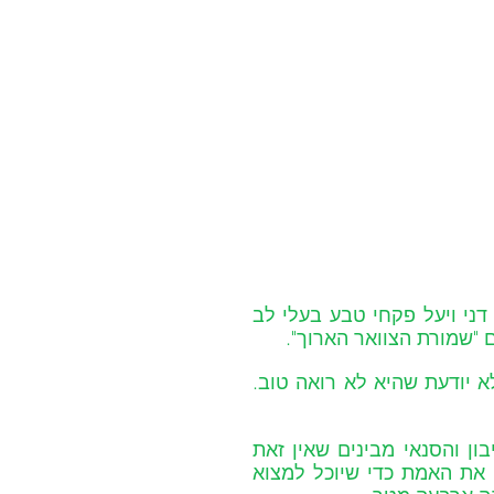
לפעמים כדי לגלות את האמת צריך להרכיב משקפיים. דני ויעל פקחי טבע בעלי לב 
 "שמורת הצוואר הארוך".
בשמורה הם פוגשים ג'ירפה יפהפייה, גבוהה ועדינה שלא יודעת שהיא לא רואה טוב. 
כשבלה כמעט דורכת בטעות על חבריה הקטנים, הדביבון והסנאי מבינים שאין זאת 
טעות, אלא קריאה לעזרה. יחד הם חייבים לגלות לדני את האמת כדי שיוכל למצוא 