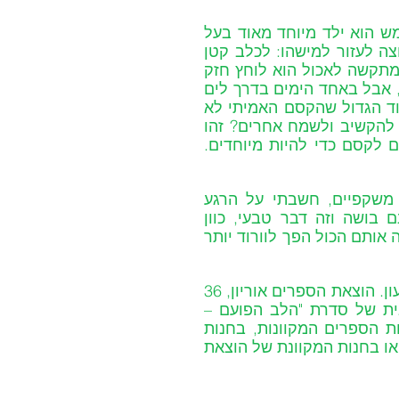
(מנוקד) - יונתן בן החמש הוא ילד מיוחד מאוד בעל 
דמיון ענק, עיניים כחולות ולב זהב. בכל פעם שיונתן רוצה לעזור למישהו: לכלב קטן 
שמפחד, לילדה שיושבת לבד או אפילו לג'ירפה בלה שמתקשה לאכול הוא לוחץ חזק 
על כדור הדולפין שלו ומיד קופץ לו לראשו רעיון מבריק, אבל באחד הימים בדרך לים 
הקסם של הכדור פשוט נפסק. האם יונתן יגלה את הסוד הגדול שהקסם האמיתי לא 
תלוי בחפצים, אלא בכוח שיש לכל אחד מאתנו לעזור, להקשיב ולשמח אחרים? זהו 
סיפור מרגש על חברות, טוב לב והבנה שאינכם זקוקים לקסם כדי להיות מיוחדים. 
אמנון קובץ': "שכתבתי את הסוד של בלה ונתתי לה משקפיים, חשבתי על הרגע 
שילדים לקוי ראיה יבינו: שליקוי ראיה ומשקפיים אינם בושה וזה דבר טבעי, כוון 
שאפילו לבלה הג'ירפה יש משקפיים. וברגע שהיא קיבלה אותם הכול הפך לוורוד יותר 
 איורים: דיאנה שמעון. הוצאת הספרים אוריון, 36 
עמודים, מנוקד. מחיר לצרכן 98 ₪. להשיג באתר הבית של סדרת "הלב הפועם – 
בחנויות הספרים המקוונות, בחנות 
ההוצאה בקניון ערי החוף, רחוב סחרוב 19, ראשון לציון או בחנות המקוונת של הוצאת 