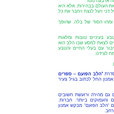
ה ארבעה מטר. 
ברגע שבלה מרכיבה את המשקפיים, היא לא רק רואה את העולם בבהירות, אלא היא 
גם חושפת סוד גדול עוד יותר - סוד שישנה את חייהם של דני ויעל לנצח ויחבר את כל 
האם דני ויעל יגלו את האמת המדהימה של השמורה ומהו הסוד של בלה, שהופך 
הספר מוקדש באהבה לכל הילדים שרואים את הטבע בעיניים טובות ומלאות 
סקרנות. בכל פעם שתפתחו את הספר הזה, אתם מוזמנים לצאת למסע שבו הלב הוא 
מצפן. סיפורה של בלה הג'ירפה הוא הזמנה ליצור חיבור עם בעלי החיים והטבע 
 לצידנו. 
.
דרת 
"הלב הפועם – ספרים 
. אמנון החל לכתוב בגיל צעיר 
בעולם בו ילדים גדלים בתוך מציאות מורכבת ולעיתים גם מהירה ורועשת חשובים 
במיוחד הסיפורים שמחזירים אותנו לערכים הפשוטים והעמוקים ביותר: חברות, 
חמלה, הקשבה ואומץ לב לעשות טוב. בסדרת הספרים "הלב הפועם" מבקש אמנון 
רחב.