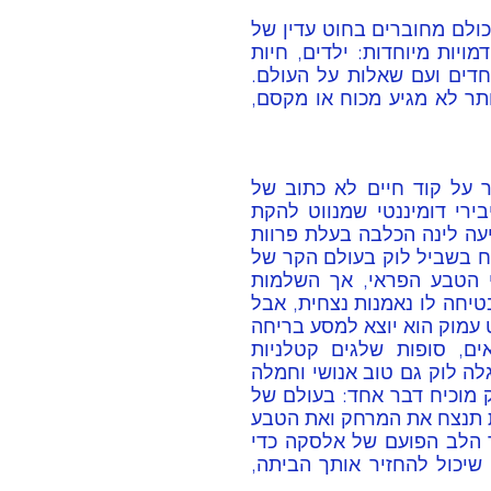
הסדרה מורכבת מסיפורים מרגשים ושונים זה מזה, אך כולם מחוברים בחוט עדין של 
רגש ואנושיות. בכל אחד מהספרים פוגשים הקוראים דמויות מיוחדות: ילדים, חיות 
וחברים למסע שנאלצים להתמודד עם אתגרים, עם פחדים ועם שאלות על העולם. 
דרך הסיפורים הם מגלים שלפעמים הפתרון הגדול ביותר לא מגיע מכוח או מקסם, 
 - ספר ילדים מקסים ומרתק, סיפור על קוד חיים לא כתוב של 
נאמנות ללא גבולות. במרכז הספר עומד לוק כלב סיבירי דומיננטי שמנווט להקת 
כלבים בלב השממה הקפואה. הכול משתנה ברגע שמגיעה לינה הכלבה בעלת פרוות 
הכסף ועיני התכלת שהופכת ברגע אחד לעוגן יציב ובטוח בשביל לוק בעולם הקר של 
אלסקה. הקשר ביניהם מתחזק שוב ושוב מול אתגרי הטבע הפראי, אך השלמות 
נשברת כשנבחר לוק למשימת מחקר מרוחקת. לינה מבטיחה לו נאמנות נצחית, אבל 
לוק לא מוכן להיפרד. מונע מאהבה טהורה ומאינסטינקט עמוק הוא יוצא למסע בריחה 
נועז - מסע של מאות קילומטרים דרך נהרות קפואים, סופות שלגים קטלניות 
ומלכודות קרח נסתרות כשבלב הסכנה במקום ייאוש מגלה לוק גם טוב אנושי וחמלה 
דווקא מצד החוקר ששלח אותו למשימה. המסע של לוק מוכיח דבר אחד: בעולם של 
היגיון קר הלב הוא המצפן המדויק ביותר. האם הנאמנות תנצח את המרחק ואת הטבע 
הפראי? הצטרפו להרפתקה אופטימית ומרגשת אל תוך הלב הפועם של אלסקה כדי 
לגלות כי אהבת אמת אינה רק רגש – היא מדע מדויק שיכול להחזיר אותך הביתה, 