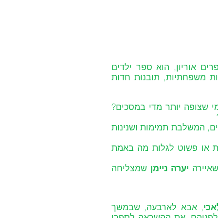
 בהוצאת הספרים אוריון, הוא ספר ילדים 
מקסים, המביא רגעים קטנים מחייהם של ילדים: חוויות משפחתיות, תובנות חדות 
מי זולל בלילה את כל העוגיות שבמטבח? מה קורה למי שצופה יותר מדי במסכים? 
הכול מסופר מנקודת המבט הכנה והמשעשעת של הילדים, המשלבת תמימות ושנינות 
הספר מיועד לכל מי שרוצה לצחוק, להתרגש, להזדהות או פשוט לגלות מה באמת 
שאיירה 
יערה ניימן 
שמצליחה 
אכי
, אבא לארבעה, שבמשך 
שנים מקריא להם סיפור לפני השינה, עד שהוא נרדם לפניהם. את ההשראה לספרו 