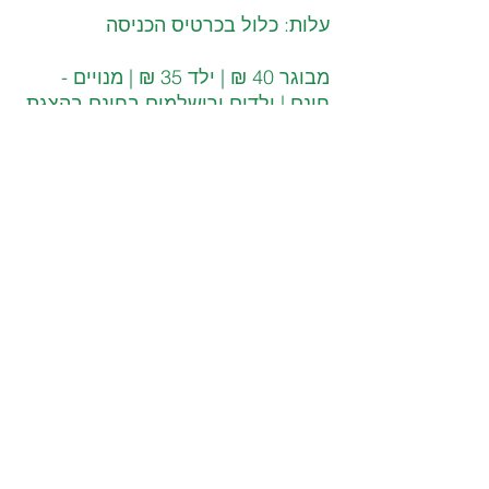
עלות: כלול בכרטיס הכניסה 
מבוגר 40 ₪ | ילד 35 ₪ | מנויים -
חינם | ילדים ירושלמים בחינם בהצגת 
ת.ז וליווי הורים
לפרטים נוספים 
הגן הבוטני האוניברסיטאי טל. 02-
6794012 
באתר הגן הבוטני
לרכישת כרטיסים מראש  
https://tickets.botanic.co.il/
צילום: ארנון בוסאני, טל מרום.