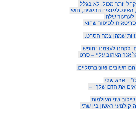
הל יותר מכול. לא בגלל 
האינטליגנציה הרגשית, חוש 
 לערעור שלה.
תסריטאית לסיפור שהוא 
ויות שמהן צמח הסרט. 
 לקחנו לעצמנו “חופש 
ז׳אנר האהוב עליי – סרט 
ם חשובים ואוניברסליים:
” – אבא שלי.
אים את הדם שלך” – 
ילוב שני העולמות 
קולנועי ראשון בין שתי 