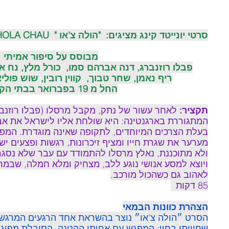
סרטי יונייטד קינג מציגים:  "הולה צ'או "  HOLA CHAU סרט של יוחנן (חורחה) ולר
מבוסס על סיפור אמיתי  
פבלו רוזנברג, דנה אברהם סמו,  כורל מלץ, נח א
ריף נאמן, שחר טבוך,  קווין רובין, שוש פול
החל מ 19 בפברואר בבתי הקולנוע
תקציר: 
לאחר עשור של נתק, מקבל מרסלו (פבלו רוזנב
המתגוררת בארגנטינה: היא שולחת אליו לישראל את אבי
בעלת הצרכים המיוחדים, לתקופה שאינה מוגדרת. המפ
מערער את שגרת חייו ומציף זיכרונות, רגשות ופצעים יש
ולא מתוכננת, נאלץ מרסלו להתמודד עם עבר שלא נסגר
ויוצא למסע אנושי נוגע ללב, מצחיק ומלא חמלה, שבמרכ
לאהוב גם כשהכול מורכב.
85 דקות 
הצהרת כוונות הבמאי
הסרט ״הולה צ'או״ נוצר בהשראת אחד הרגעים המרגשים
שחוויתי בחיי: המפגש עם אחותי הקטנה, הסובלת מפיגו