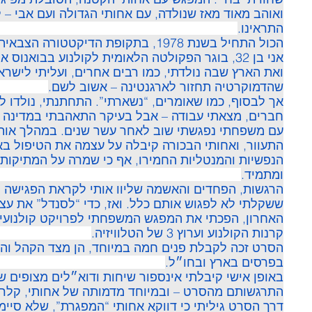
ואוהב מאוד מאז שנולדה, עם אחותי הגדולה ועם אבי –
התראינו.
הכול התחיל בשנת 1978, בתקופת הדיקטטורה הצבאית בארגנטינה.
אני בן 32, בוגר הפקולטה הלאומית לקולנוע בבואנו
ואת הארץ שבה נולדתי, כמו רבים אחרים, ועליתי לישר
שהדמוקרטיה תחזור לארגנטינה – אשוב לשם.
אך לבסוף, כמו שאומרים, “נשארתי”. התחתנתי, נולדו לי
חברים, מצאתי עבודה – אבל בעיקר התאהבתי במדינה ה
עם משפחתי נפגשתי שוב לאחר עשר שנים. במהלך אותן 
התעוור, ואחותי הבכורה קיבלה על עצמה את הטיפול בא
הנפשיות והמנטליות החמירו, אף כי שמרה על המתיקות 
ומתמיד.
הרגשות, הפחדים והאשמה שליוו אותי לקראת הפגישה טל
ששקלתי לא לפגוש אותם כלל. ואז, כדי “לסנדל” את עצמ
האחרון, הפכתי את המפגש המשפחתי לפרויקט קולנועי: 
קרנות הקולנוע וערוץ 3 של הטלוויזיה.
הסרט זכה לקבלת פנים חמה במיוחד, הן מצד הקהל והן
בפרסים בארץ ובחו״ל.
באופן אישי קיבלתי אינספור שיחות ודוא״לים מצופים ש
התרגשותם מהסרט – ובמיוחד מדמותה של אחותי, קלרי
דרך הסרט גיליתי כי דווקא אחותי “המפגרת”, שלא סיימ