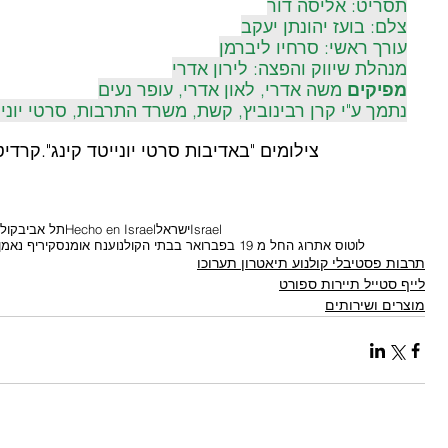
תסריט: אליסה דור
צלם: בועז יהונתן יעקב
עורך ראשי: סרחיו ליברמן
מנהלת שיווק והפצה: לירון אדרי
מפיקים 
משה אדרי, לאון אדרי, עופר נעים
נתמך ע"י קרן רבינוביץ, קשת, משרד התרבות, סרטי יוניי
צילומים "באדיבות סרטי יונייטד קינג".קרדיט
Israel
ישראל
Hecho en Israel
תל אביב
קולנ
לוטוס אתרוג החל מ 19 בפברואר בבתי הקולנוע
נח אומנסקי
ריף נאמן
תרבות פסטיבלי קולנוע תיאטרון תערוכו
לייף סטייל תיירות ספורט
מוצרים ושירותים