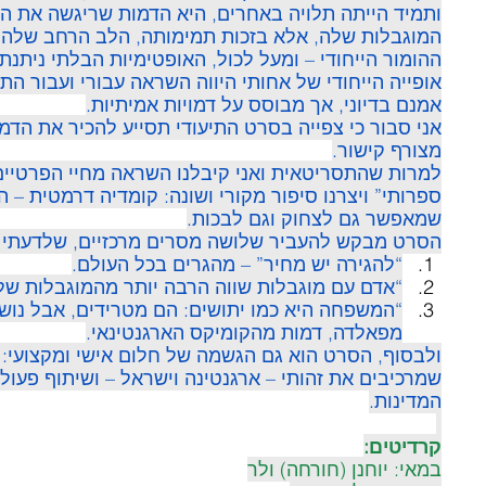
ותמיד הייתה תלויה באחרים, היא הדמות שריגשה את הק
המוגבלות שלה, אלא בזכות תמימותה, הלב הרחב שלה, 
ההומור הייחודי – ומעל לכול, האופטימיות הבלתי ניתנת
אופייה הייחודי של אחותי היווה השראה עבורי ועבור ה
אמנם בדיוני, אך מבוסס על דמויות אמיתיות.
אני סבור כי צפייה בסרט התיעודי תסייע להכיר את הדמ
מצורף קישור.
למרות שהתסריטאית ואני קיבלנו השראה מחיי הפרטיים,
ספרותי” ויצרנו סיפור מקורי ושונה: קומדיה דרמטית – ה
שמאפשר גם לצחוק וגם לבכות.
הסרט מבקש להעביר שלושה מסרים מרכזיים, שלדעתי ה
“להגירה יש מחיר” – מהגרים בכל העולם.
“אדם עם מוגבלות שווה הרבה יותר מהמוגבלות שלו
“המשפחה היא כמו יתושים: הם מטרידים, אבל נוש
מפאלדה, דמות מהקומיקס הארגנטינאי.
ולבסוף, הסרט הוא גם הגשמה של חלום אישי ומקצועי: ש
שמרכיבים את זהותי – ארגנטינה וישראל – ושיתוף פעולה 
המדינות.
קרדיטים:
במאי: יוחנן (חורחה) ולר