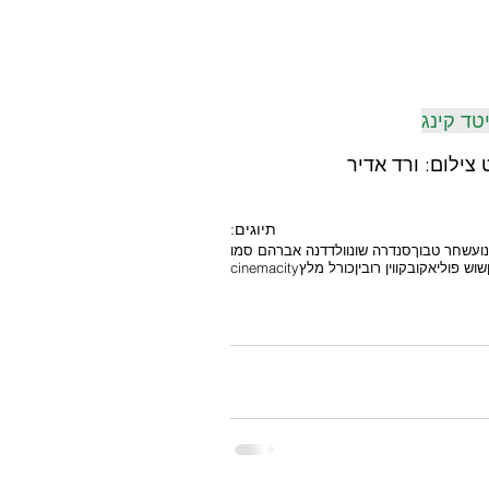
טד קינג
 צילום: ורד אדיר
תיוגים:
וע
שחר טבוך
סנדרה שונוולד
דנה אברהם סמו
שוש פוליאקוב
קווין רובין
כורל מלץ
cinemacity