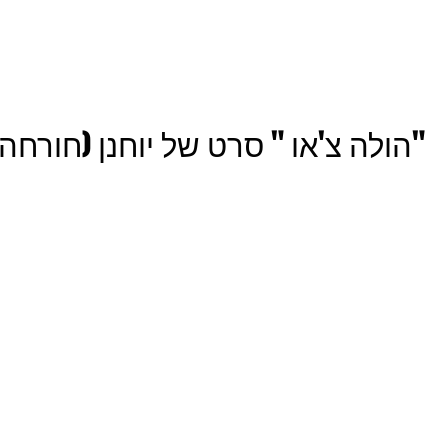
"הולה צ'או " סרט של יוחנן (חורחה) ולר HAU