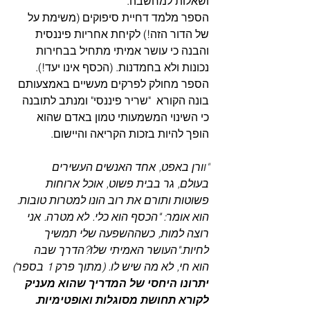
ושאלות למחשבה. 
הספר מלמד דחיית סיפוקים (משימת על 
של הדור הזה!) לקיחת אחריות פיננסית 
והבנה כי עושר אמיתי מתחיל בבחירות 
נכונות ולא בחמדנות. (הכסף אינו יעד!).
הספר מחולק לפרקים מעשיים באמצעותם 
בונה הקורא  "שריר פיננסי" ומנתב לתובנה 
כי השינוי המשמעותי טמון באדם שהוא 
הופך להיות בזכות הקריאה והיישום.
"ו
ורן באפט, אחד האנשים העשירים 
בעולם, גר בבית פשוט, אוכל ארוחות 
פשוטות ותורם את רוב הונו למטרות טובות.
הוא אומר: "הכסף הוא כלי. לא מטרה. אני 
רוצה למות, כשההשפעה שלי תמשיך 
לחיות."העושר האמיתי שלו?הדרך שבה 
הוא חי, לא מה שיש לו. (מתוך פרק 1 בספר)
יתרונו היחסי של המדריך שהוא מעניק 
לקורא תחושת מסוגלות ואופטימיות. 