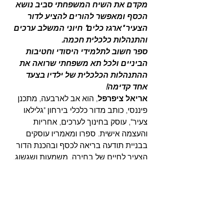
מקדם את השיח המשפחתי סביב נושא 
הכסף ומאפשר להורים להציע לדור 
הצעיר "ארגז כלים" חיוני המשלב ערכים 
והתנהלות כלכלית חכמה.
ספר חשוב לתלמידי היסודי וחטיבות 
הביניים ולכל תא משפחתי שרואה את 
ההתנהלות הכלכלית של ילדיו בצעד 
אחד קדימה!
אריאל ציפרפל
, הוא אב לארבעה, מתכנן 
פיננסי, כותב מדור כלכלי בירחון "גלילאו 
צעיר", עוסק בחינוך לערכים, אחריות 
והעצמה אישית. ספרו ומאמריו עוסקים 
בבניית תודעה בריאה לכסף ובהכנת הדור 
הצעיר לחיים של בחירה, משמעות ושגשוג.
"המדריך לטייקון הצעיר" מאת אריאל 
ציפרפל' ספרי ניב, לרכישה 
לחצו כאן
.