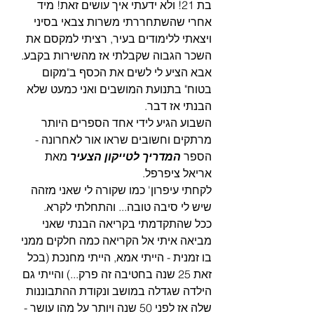
בת 21! ולא ידעתי איך עושים זאת! מיד 
אחרי שהשתחררתי משרות צבאי בסיני 
ויצאתי ללימודים בעיר, רציתי למקסם את 
השכר הגבוה שקבלתי אז מהשירות בקבע. 
אבא הציע לי לשים את הכסף ב"מקום 
בטוח" בתנועת המושבים ואני כמעט שלא 
הבנתי אז דבר.
השבוע הגיע לידי אחד הספרים היותר 
מרתקים וחשובים שראו אור לאחרונה - 
הספר 
המדריך לטייקון הצעיר
 מאת 
אריאל ציפרפל. 
לקחתי עיפרון' כמו שקורה לי שאני מזהה 
שיש לי סיבה טובה... והתחלתי לקרא.
ככל שהתקדמתי בקריאה הבנתי שאני 
מביאה איתי אל הקריאה כמה חלקים ממני 
בו זמנית - הייתי אמא, הייתי מחנכת (בכל 
זאת 25 שנה בחטיבה זה פרק...) והייתי גם 
הילדה שגדלה במושב ונקודת ההתבוננות 
שלה אז לפני 50 שנה ויותר על מהו עושר - 