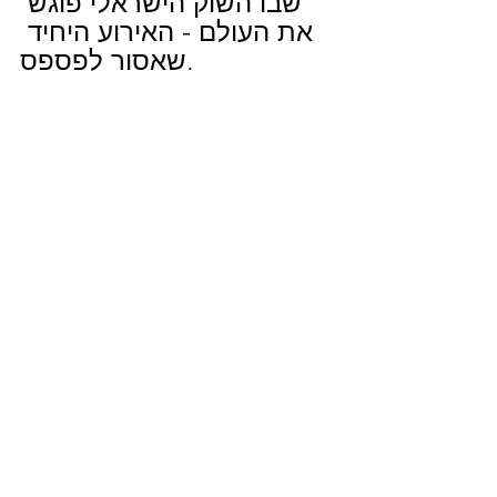
שבו השוק הישראלי פוגש 
את העולם - האירוע היחיד 
שאסור לפספס.
תיוגים:
Jerusalen
Jerusalem
Tel Aviv
Hecho en Israel
Israel
אטרקציה תיירותית
Turismo
IMTM 2026
תיירות
Etihad Airways-
Aegean Airlines; Ethiopian Airlines ;Air Europa ו
sky
הונגריה
סלובקיה
ארה"ב
ויאטנם
הודו
זמביה
טיוואן
יוון
סין
גאורגיה
קנדה
רומניה ואזרבייג'ן.
קפריסין